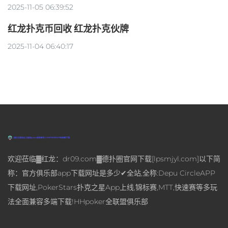
2025-11-05 06:39:52
红龙扑克币回收 红龙扑克伙牌
2025-11-04 06:40:17
欢迎莅临▓红龙：dr09.com▓德扑圈官网下载[lpsmjyl.com]以下简
称：官方俱乐部app下载网址是多少✔全站,全称:Depu CircleAPP
下载网址,PokerStars扑克之星App上线,锦标赛,MTT,快速赛等多玩
法全面兼容多端下载!HHpoker全联盟俱乐部