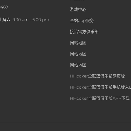
0469
游戏中心
礼拜六:
9:30 am - 6:00 pm
全站app服务
接洽官方俱乐部
网站地图
网站地图
网站地图
HHpoker全联盟俱乐部网页版
HHpoker全联盟俱乐部手机版入
HHpoker全联盟俱乐部APP下载