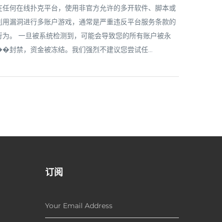
在任何在线扑克平台，使用非官方允许的多开软件、脚本或
利用漏洞进行多账户游戏，通常是严重违反平台服务条款的
行为。 一旦被系统检测到，可能会导致您的所有账户被永
��封禁，资金被冻结。我们强烈不建议您尝试任...
订阅
Your Email Address