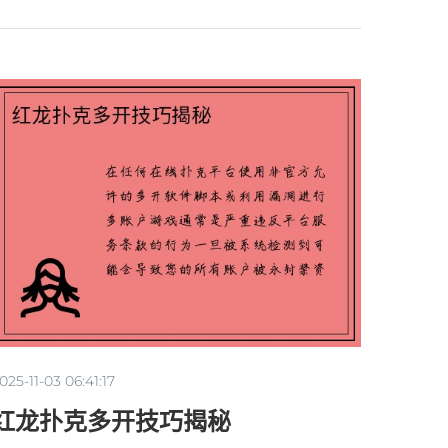
025-11-03 06:41:17
红龙扑克多开技巧揭秘