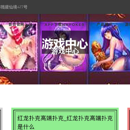
贱疲仙境417号
首页官网入口
APP下载HHPOKER
产品展示
游
游戏中心
首页
OUR NEWS