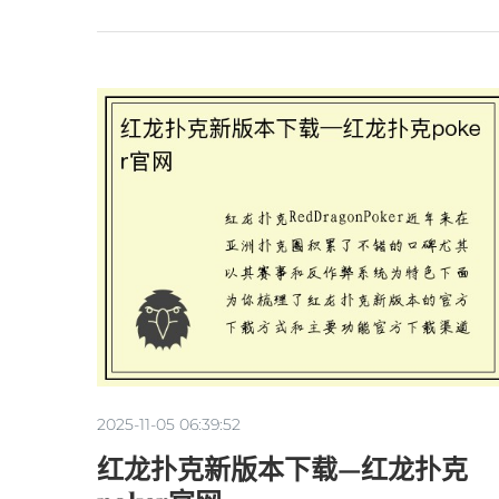
2025-11-05 06:39:52
红龙扑克新版本下载—红龙扑克