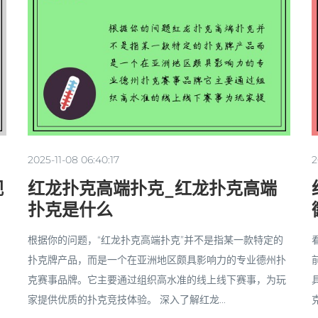
2025-11-08 06:40:17
2
视
红龙扑克高端扑克_红龙扑克高端
扑克是什么
根据你的问题，“红龙扑克高端扑克”并不是指某一款特定的
扑克牌产品，而是一个在亚洲地区颇具影响力的专业德州扑
克赛事品牌。它主要通过组织高水准的线上线下赛事，为玩
家提供优质的扑克竞技体验。 深入了解红龙...