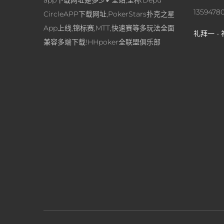
1359478
CircleAPP下载网址,PokerStars扑克之星
App上线,锦标赛,MTT,快速赛等多玩法全面
礼拜一 - 
兼容多端下载!HHpoker全联盟俱乐部