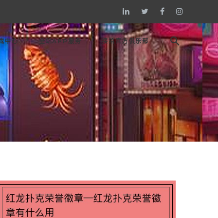
戏中心
全站APP服务
接洽官方俱乐部