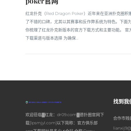
poker官网
红龙扑克（Red Dragon Poker）近年来在亚洲扑克圈积
了不错的口碑，尤其以其赛事和反作弊系统为特色。下面
你梳理了红龙扑克新版本的官方下载方式和主要功能。 官
下载渠道与版本选择 为确保...
找到我
欢迎莅临▓红龙：dr09.com▓德扑圈官网下
合作市贱疲
载[lpsmjyl.com]以下简称：官方俱乐部
lianxij9
app下载网址是多少✔全站,全称:Depu