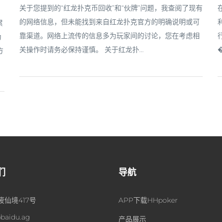
关于您提到的“红龙扑克币回收”和“伙牌”问题，我查阅了现有
的网络信息，但未能找到来自红龙扑克官方的明确说明或可
累
靠渠道。网络上流传的信息多为玩家间的讨论，您在考虑相
为
关操作时请务必保持谨慎。 关于红龙扑...
方
们
导航
仙境417号
APP下载HHpoker
@baidu.ag
产品展示