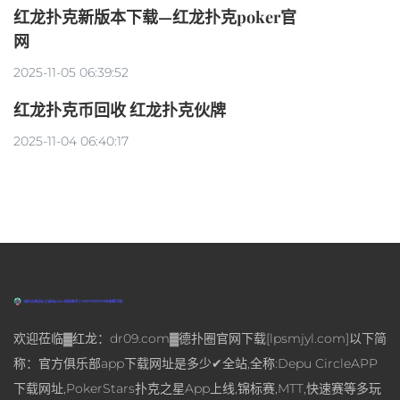
红龙扑克新版本下载—红龙扑克poker官
网
2025-11-05 06:39:52
红龙扑克币回收 红龙扑克伙牌
2025-11-04 06:40:17
欢迎莅临▓红龙：dr09.com▓德扑圈官网下载[lpsmjyl.com]以下简
称：官方俱乐部app下载网址是多少✔全站,全称:Depu CircleAPP
下载网址,PokerStars扑克之星App上线,锦标赛,MTT,快速赛等多玩